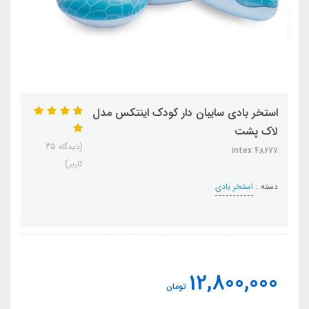
استخر بادی سایبان دار کودک اینتکس مدل
لاک پشت
(دیدگاه 35
intex 48677
کاربر)
دسته :
استخر بادی
12,800,000
تومان