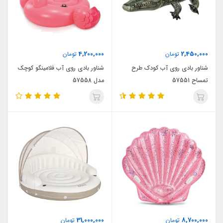
4,200,000
2,450,000
تومان
تومان
شناور بادی روی آب کودک طرح
شناور بادی روی آب فلامینگو کوچک
تمساح 57551
مدل 57558
31,000,000
8,700,000
تومان
تومان