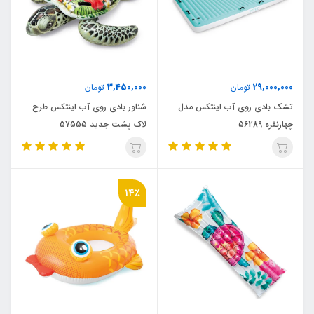
3,450,000
29,000,000
تومان
تومان
تشک بادی روی آب اینتکس مدل
شناور بادی روی آب اینتکس طرح
چهارنفره 56289
لاک پشت جدید 57555
14٪