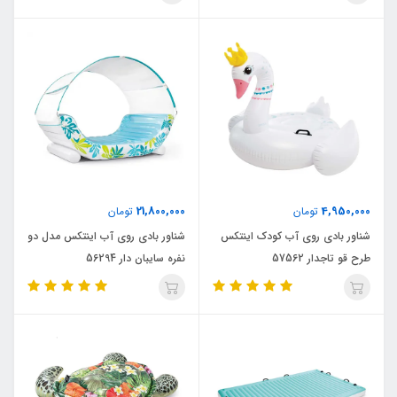
21,800,000
4,950,000
تومان
تومان
شناور بادی روی آب کودک اینتکس
شناور بادی روی آب اینتکس مدل دو
طرح قو تاجدار 57562
نفره سایبان دار 56294