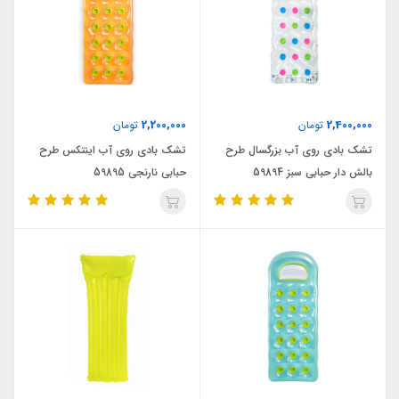
2,200,000
2,400,000
تومان
تومان
تشک بادی روی آب بزرگسال طرح
تشک بادی روی آب اینتکس طرح
بالش دار حبابی سبز 59894
حبابی نارنجی 59895