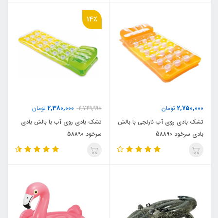
14٪
2,380,000
2,750,000
تومان
2,749,998
تومان
تشک بادی روی آب نارنجی با بالش
تشک بادی روی آب با بالش بادی
بادی سرخود 58890
سرخود 58890