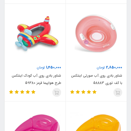
1,450,000
2,850,000
تومان
تومان
شناور بادی روی آب صورتی اینتکس
شناور بادی روی آب کودک اینتکس
با کف توری 58883
طرح هواپیما قرمز 59380