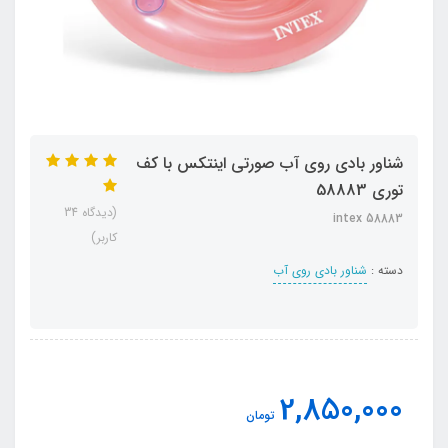
شناور بادی روی آب صورتی اینتکس با کف
توری 58883
(دیدگاه 34
intex 58883
کاربر)
دسته :
شناور بادی روی آب
2,850,000
تومان