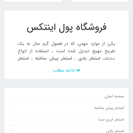
فروشگاه پول اینتکس
یکی از موارد مهمی که در فصول گرم سال به یک
تفریح مهیج تبدیل شده است ، استفاده از انواع
مختلف
استخر بادی
،
استخر پیش ساخته
،
استخر
ایزی ست
و یا مدل های
شناور بادی روی آب
و
حلقه
ادامه مطلب
شنا بادی
می باشد که قطعا تمامی این موارد می
تواند یک پیشنهاد فوق العاده در گرمای تابستان به
شمار رفته و لحظات شاد و جذابی را برای شما به
ارمغان آورد. در همین رابطه خیلی از افراد این دغدغه
صفحه اصلی
را دارند که محصولی را خریداری نمایند که با استفاده
استخر پیش ساخته
از آن بدون نگرانی بتوانند لذت کافی را برده و در عین
حال کمترین میزان هزینه را تجربه کنند.
استخر ایزی ست
با توجه به این مورد حال قصد داریم که به صورت
استخر بادی
کامل در این مطلب در خصوص تک تک این