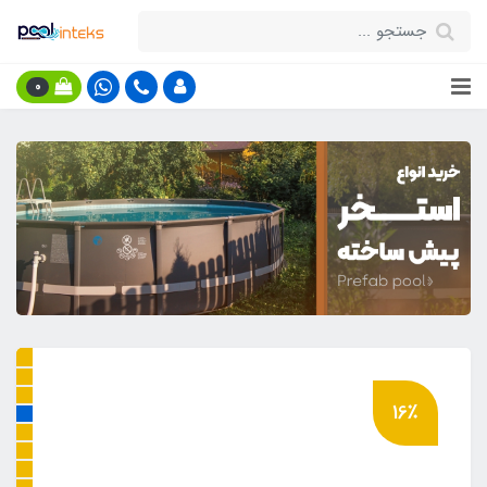
0
16٪