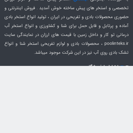
دسته از محصولات به شمار می رود.
تخصصی و استخر های پیش ساخته خوش آمدید . فروش اینترنتی و
حضوری محصولات بادی و تفریحی در ایران ، تولید انواع استخر بادی
خرید انواع حلقه شنا
آماده و پرتابل و قابل حمل برای شنا و کشاورزی و انواع استخر آب
درمانی تو کار و داخل زمین با قیمت های ارزان در نمایندگی سایت
بادی
poolinteks.ir ، محصولات بادی و لوازم تفریحی استخر شنا و انواع
تشک بادی روی آب نیز در این شرکت موجود میباشد.
دیگر محصولاتی که ما در فروشگاه خود در اختیار
ارتباط با فروشگاه
مشتریان عزیز قرار داده ایم ،
حلقه شنا بادی
می باشد.
در واقع این دسته از محصولات به گونه ای طراحی
02156190840
شده اند که تمامی افراد با هر سن و سالی می توانند
به راحتی از این دسته از محصولات استفاده کرده و
info@poolinteks.ir
لذت ببرند. در همین رابطه باید اشاره داشته باشیم که
تهران - جنت آباد شمالی - قبل از گلستان شرقی - پلاک 313 -
این محصولات با ساختاری گرد طراحی و ارائه شده اند
واحد همکف
و تفاوت های عمده این دسته از محصولات در امکانات
و همین طور قطر حلقه های شنا می باشد.
در واقع شما می توانید مشاهده کنید که این حلقه