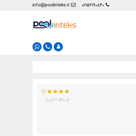
info@poolinteks.ir
02156190840
(دیدگاه 6 کاربر)