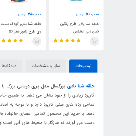
465,000
350,000
تومان
تومان
تومان
 بادی طرح رنگین
حلقه شنا بادی کودک بست
حلقه شنا بادی شفاف ن
 اینتکس
وی طرح زنبور قطر 56
اینتکس قطر 76
توضیحات
سایز و مشخصات
دیدگاه‌ها
حلقه شنا بادی
بزرگسال مدل پری دریایی
بزرگ با 
کاربرد زیادی را از خود نشان می دهد. به همین خا
تمامی رده های سنی کاربرد دارد و با توجه به ابع
دهد. با خرید این محصول تمامی اعضای خانواده قادر
دست می آورند که سازگار با محیط های آبی است و م