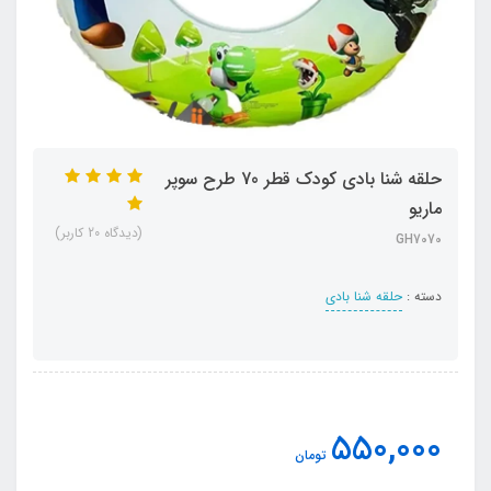
حلقه شنا بادی کودک قطر 70 طرح سوپر
ماریو
(دیدگاه 20 کاربر)
GH7070
دسته :
حلقه شنا بادی
550,000
تومان