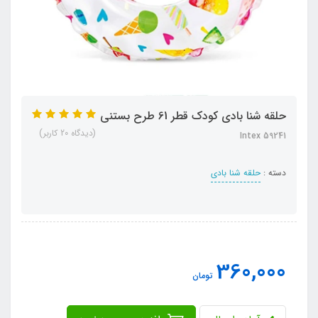
حلقه شنا بادی کودک قطر 61 طرح بستنی
(دیدگاه 20 کاربر)
Intex 59241
دسته :
حلقه شنا بادی
360,000
تومان