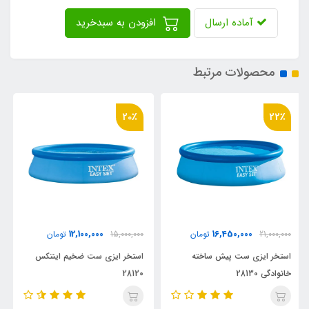
آماده ارسال
افزودن به سبدخرید
محصولات مرتبط
20٪
5,400,000
12,100,000
15,000,000
تومان
تومان
استخر ایزی ست ضخیم اینتکس
استخر ایزی ست بست وی کودک
28120