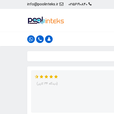
info@poolinteks.ir
02156190840
(دیدگاه 34 کاربر)