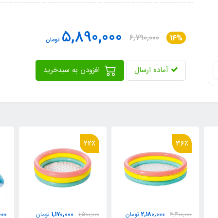
5,890,000
6,790,000
14%
تومان
آماده ارسال
افزودن به سبدخرید
22٪
00
12,800,000
1,170,000
ن
1,500,000
تومان
تومان