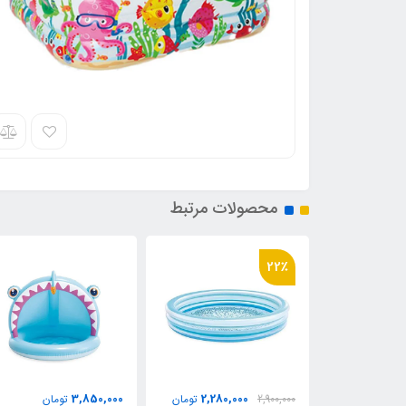
محصولات مرتبط
36٪
2,180,000
3,850,000
2,280,0
تومان
تومان
3,400,000
توما