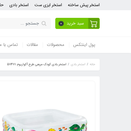
استخر پیش ساخته
استخر ایزی ست
استخر بادی
حل
سبد خرید
0
پول اینتکس
محصولات
مقالات
تماس با ما
خانه
استخر بادی
استخر بادی کودک مربعی طرح آکواریوم 57471