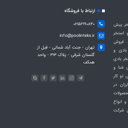
ارتباط با فروشگاه
02156190840
ر پیش
 استخر
info@poolinteks.ir
 فروش
تهران - جنت آباد شمالی - قبل از
بادی و
گلستان شرقی - پلاک 313 - واحد
خر بادی
همکف
ی شنا و
 تو کار
زان در
 poolinteks.ir ، محصولات
و انواع
ن شرکت