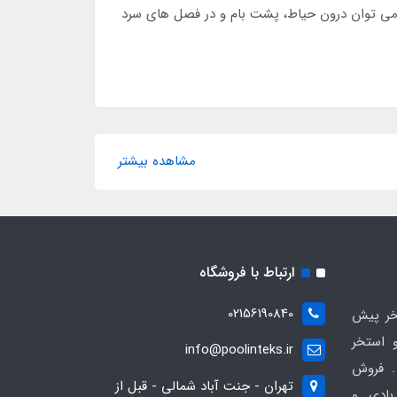
ل می توان درون حیاط، پشت بام و در فصل های سرد
مشاهده بیشتر
ارتباط با فروشگاه
02156190840
ر پیش
 استخر
info@poolinteks.ir
 فروش
تهران - جنت آباد شمالی - قبل از
بادی و