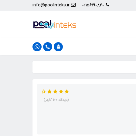
info@poolinteks.ir
02156190840
(دیدگاه 100 کاربر)