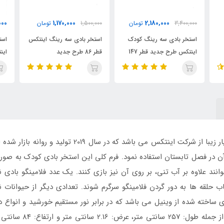
12,800,000
1,170,000
2
تومان
1,500,000
تومان
تومان
گ کودک
استخر بادی سه رینگ اینتکس
استخر بادی سایبان دار کودک
147
قطر 86 طرح جدید
اینتکس مدل لاک پشت
محصولی جدید بسیار زیبا از شرکت اینتکس می ب
 آن در فصل تابستان استفاده نمود. فرم کلی این استخر بادی کودک به 
نند علاوه بر آب تنی، بر روی آن نیز بازی کنند. یک عدد فلامینگو باد
اب حلقه ها به دور گردن فلامینگو سرگرم شوند. تعدادی دیگر از حیوانات
ی ساخته شده از وینیل می باشد که در برابر نور مستقیم خورشید و انواع 
دچار تغییر شکل نمی ش