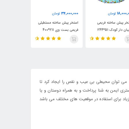
40,000,000
34,800,000
34,000,0
تومان
توم
37,950,000
تومان
تخر پیش ساخته مستطیلی
استخر پیش ساخته فریمی
استخر پیش ساخت
می بست وی 211*400
بست وی 211*400 پمپ دار
پرومکس
سیله آن می توان محیطی بی عیب و نقص را ایجاد کرد تا
تری ایمن به شنا پرداخت و به همراه دوستان و یا
زیاد برای استفاده در موقعیت های مختلف می باشد