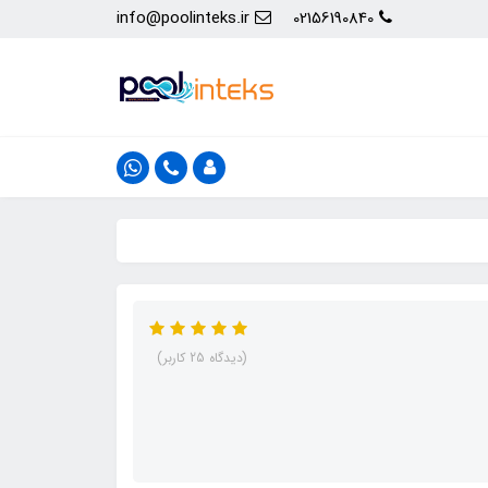
info@poolinteks.ir
02156190840
(دیدگاه 25 کاربر)