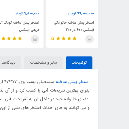
84,950,000
9,800,000
ومان
تومان
91,000,000
تو
خته خانوادگی
استخر پیش ساخته کودک آبی
استخر پیش ساخته بست و
مربعی اینتکس
412 در 201 مستطیلی
توضیحات
سایز و مشخصات
دیدگاه‌ها
استخر پیش ساخته
مست
بتوان بهترین تفریحات آبی را کسب کرد و از آن لذ
اعضای خانواده خود در داخل آن به تفریحات آبی مش
و می توانند به جای احداث استخر های بتنی از این 