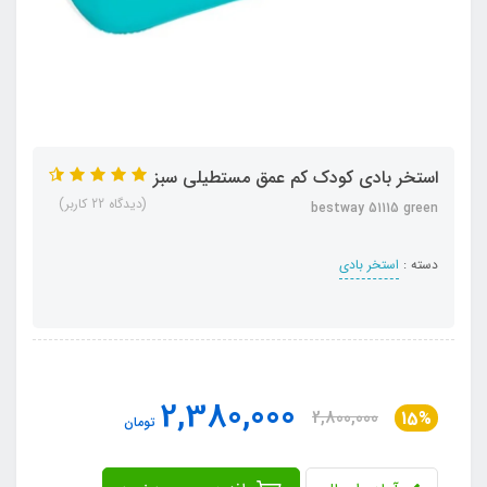
استخر بادی کودک کم عمق مستطیلی سبز
(دیدگاه 22 کاربر)
bestway 51115 green
دسته :
استخر بادی
2,380,000
2,800,000
15%
تومان