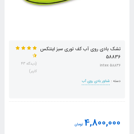
تشک بادی روی آب کف توری سبز اینتکس
58836
(دیدگاه 43
intex 58836
کاربر)
دسته :
شناور بادی روی آب
4,800,000
تومان