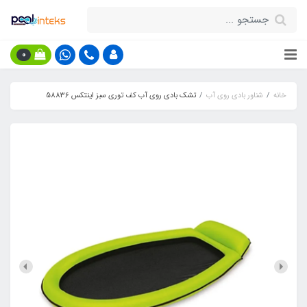
0
خانه
شناور بادی روی آب
تشک بادی روی آب کف توری سبز اینتکس 58836