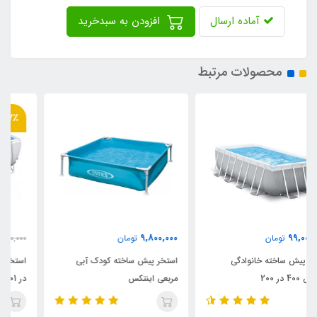
آماده ارسال
افزودن به سبدخرید
محصولات مرتبط
7٪
84,950,000
9,800,000
تومان
91,000,000
تومان
استخر پیش ساخته کودک آبی
استخر پیش ساخته بست وی 412
مربعی اینتکس
در 201 مستطیلی