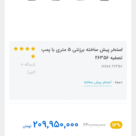
استخر پیش ساخته برزنتی 5 متری با پمپ
تصفیه 26356
(دیدگاه 10
intex 26356
کاربر)
دسته :
استخر پیش ساخته
209,950,000
240,000,000
13%
تومان