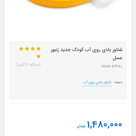
شناور بادی روی آب کودک جدید زنبور
عسل
(دیدگاه 21 کاربر)
intex 59380
دسته :
شناور بادی روی آب
1,480,000
تومان