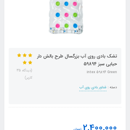
تشک بادی روی آب بزرگسال طرح بالش دار
حبابی سبز 59894
(دیدگاه 35
intex 59894 Green
کاربر)
دسته :
شناور بادی روی آب
2,400,000
تومان