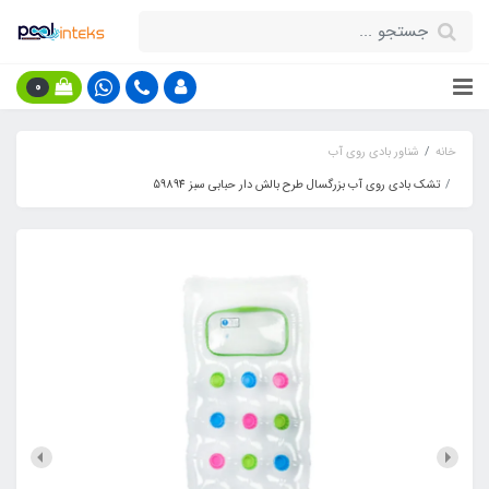
0
خانه
شناور بادی روی آب
تشک بادی روی آب بزرگسال طرح بالش دار حبابی سبز 59894