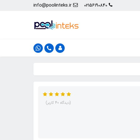
info@poolinteks.ir
02156190840
(دیدگاه 40 کاربر)