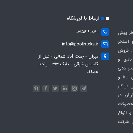
ارتباط با فروشگاه
02156190840
ر پیش
 استخر
info@poolinteks.ir
 فروش
تهران - جنت آباد شمالی - قبل از
بادی و
گلستان شرقی - پلاک 313 - واحد
خر بادی
همکف
ی شنا و
 تو کار
زان در
 poolinteks.ir ، محصولات
و انواع
ن شرکت