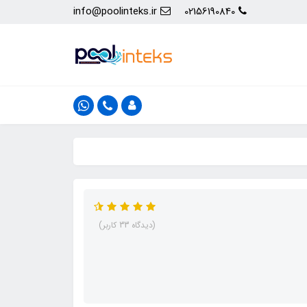
info@poolinteks.ir
02156190840
(دیدگاه 33 کاربر)