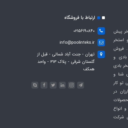
ارتباط با فروشگاه
02156190840
ر پیش
 استخر
info@poolinteks.ir
 فروش
تهران - جنت آباد شمالی - قبل از
بادی و
گلستان شرقی - پلاک 313 - واحد
خر بادی
همکف
ی شنا و
 تو کار
زان در
 poolinteks.ir ، محصولات
و انواع
ن شرکت