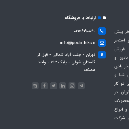
ارتباط با فروشگاه
02156190840
ر پیش
 استخر
info@poolinteks.ir
 فروش
تهران - جنت آباد شمالی - قبل از
بادی و
گلستان شرقی - پلاک 313 - واحد
خر بادی
همکف
ی شنا و
 تو کار
زان در
 poolinteks.ir ، محصولات
و انواع
ن شرکت