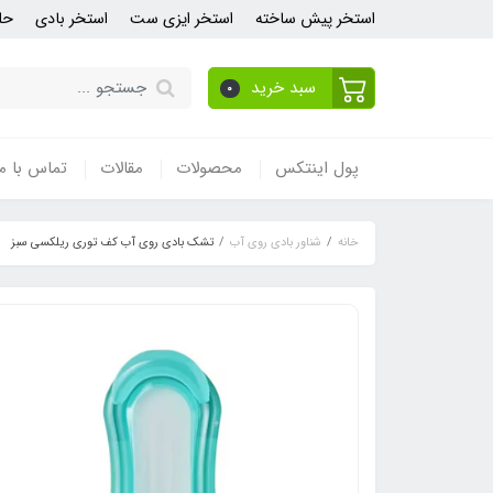
استخر پیش ساخته
استخر ایزی ست
استخر بادی
حل
سبد خرید
0
پول اینتکس
محصولات
مقالات
تماس با ما
خانه
شناور بادی روی آب
تشک بادی روی آب کف توری ریلکسی سبز