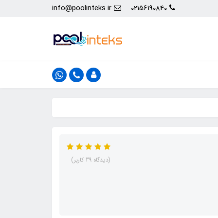
info@poolinteks.ir
02156190840
(دیدگاه 39 کاربر)