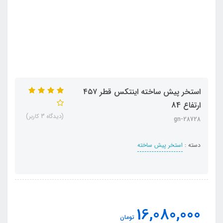
استخر پیش ساخته اینتکس قطر ۴۵۷
ارتفاع 84
(دیدگاه 3 کاربر)
28728-gn
دسته :
استخر پیش ساخته
16,080,000
تومان