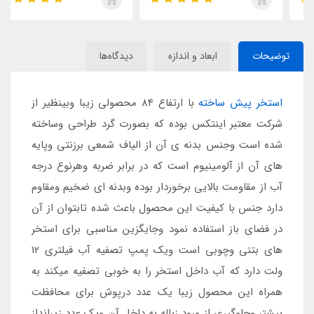
توضیحات
ابعاد و اندازه
دیدگاه‌ها
استخر پیش ساخته
با ارتفاع 84 محصولی زیبا وبینظیر از
شرکت معتبر اینتکس بوده که بصورت گرد طراحی وساخته
شده است وجنس بدنه ی آن از الیاف شمعی برزنتی وپایه
های آن از آلومینیوم است که در برابر ضربه وهرنوع درجه
آب از مقاومت بالایی برخوردار بوده وبدنه ای ضخیم ومقاوم
دارد جنس با کیفیت این محصول باعث شده تابتوان از آن
در فضای باز استفاده نمود وجایگزین مناسبی برای استخر
های بتنی وچوبی است ویک پمپ تصفیه آب فیلتری 12
ولت دارد که آب داخل استخر را به خوبی تصفیه میکند به
همراه این محصول زیبا یک عدد درپوش برای محافظت
بیشتر وجلوگیری از ورود زباله به داخل آن ویک عدد زیرانداز