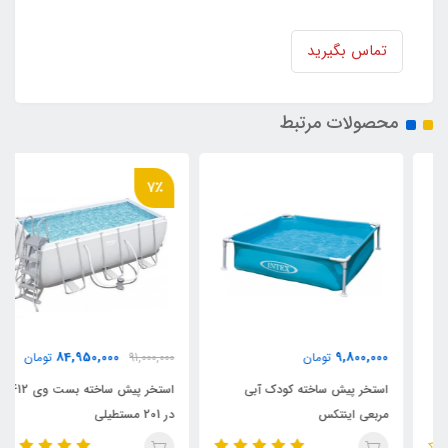
تماس بگیرید
محصولات مرتبط
7٪
84,950,000
9,800,000
تومان
91,000,000
تومان
استخر پیش ساخته کودک آبی
استخر پیش ساخته بست وی 412
مربعی اینتکس
در 201 مستطیلی