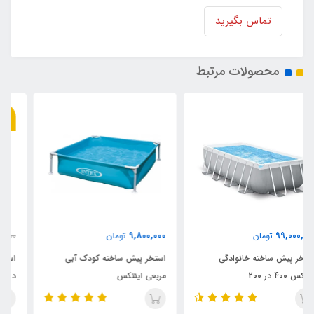
تماس بگیرید
محصولات مرتبط
7٪
84,950,000
9,800,000
تومان
91,000,000
تومان
استخر پیش ساخته کودک آبی
استخر پیش ساخته بست وی 412
مربعی اینتکس
در 201 مستطیلی