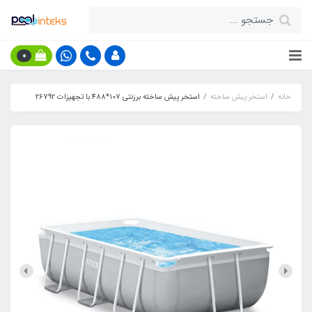
0
خانه
استخر پیش ساخته
استخر پیش ساخته برزنتی 107*488 با تجهیزات 26792