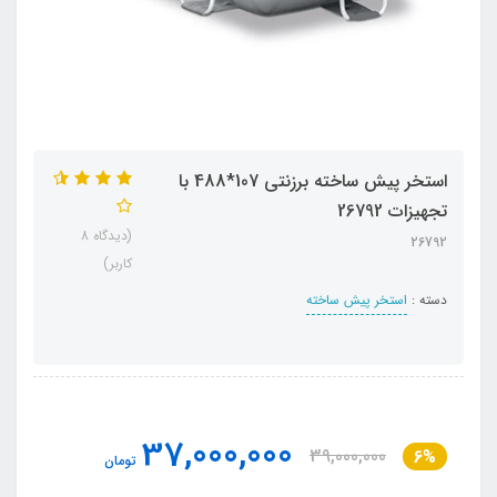
استخر پیش ساخته برزنتی 107*488 با
تجهیزات 26792
(دیدگاه 8
26792
کاربر)
دسته :
استخر پیش ساخته
37,000,000
39,000,000
6%
تومان