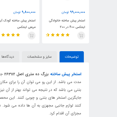
84,950,000
9,800,000
ومان
تومان
91,000,000
توم
خته خانوادگی
استخر پیش ساخته کودک آبی
استخر پیش ساخته بست و
مربعی اینتکس
412 در 201 مستطیلی
توضیحات
سایز و مشخصات
دیدگاه‌ها
استخر پیش ساخته
بزرگ ده متری اصل 26372
جزو
مدت می باشد. از این رو می توان آن را برای مکا
بتنی می باشد که در نتیجه می تواند بهتر از آن نیز
جایگزین استخر های بتنی و چوبی کنند. این محصو
کنند لوازم جانبی مجهزی به آن ها داده می شود. 
مجزای آن اقدام کرد.