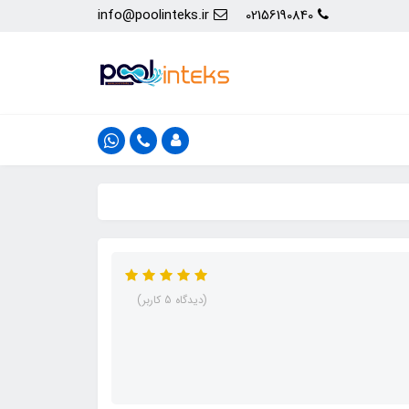
info@poolinteks.ir
02156190840
(دیدگاه 5 کاربر)