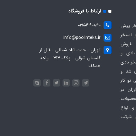
ارتباط با فروشگاه
02156190840
ر پیش
 استخر
info@poolinteks.ir
 فروش
تهران - جنت آباد شمالی - قبل از
بادی و
گلستان شرقی - پلاک 313 - واحد
خر بادی
همکف
ی شنا و
 تو کار
زان در
 poolinteks.ir ، محصولات
و انواع
ن شرکت