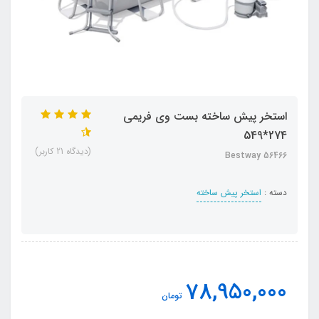
استخر پیش ساخته بست وی فریمی
274*549
(دیدگاه 21 کاربر)
Bestway 56466
دسته :
استخر پیش ساخته
78,950,000
تومان