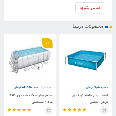
تماس بگیرید
محصولات مرتبط
7٪
84,950,000
9,800,000
تومان
91,000,000
تومان
استخر پیش ساخته کودک آبی
استخر پیش ساخته بست وی 412
مربعی اینتکس
در 201 مستطیلی