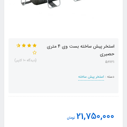
استخر پیش ساخته بست وی 4 متری
حصیری
(دیدگاه 10 کاربر)
56721
دسته :
استخر پیش ساخته
21,750,000
تومان