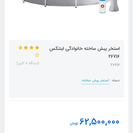
استخر پیش ساخته خانوادگی اینتکس
26716
(دیدگاه 8 کاربر)
26716
دسته :
استخر پیش ساخته
62,500,000
تومان