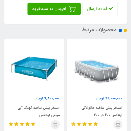
آماده ارسال
افزودن به سبدخرید
محصولات مرتبط
7٪
84,950,000
9,800,000
تومان
91,000,000
تومان
استخر پیش ساخته کودک آبی
استخر پیش ساخته بست وی 412
مربعی اینتکس
در 201 مستطیلی