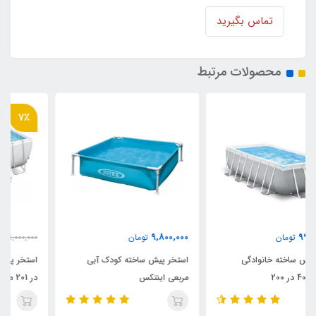
تماس بگیرید
محصولات مرتبط
7٪
84,950,000
9,800,000
تومان
91,000,000
تومان
استخر پیش ساخته کودک آبی
استخر پیش ساخته بست وی 412
مربعی اینتکس
در 201 مستطیلی