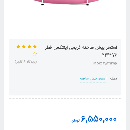
استخر پیش ساخته فریمی اینتکس قطر
76*244
(دیدگاه 8 کاربر)
intex 28292np
دسته :
استخر پیش ساخته
6,550,000
تومان