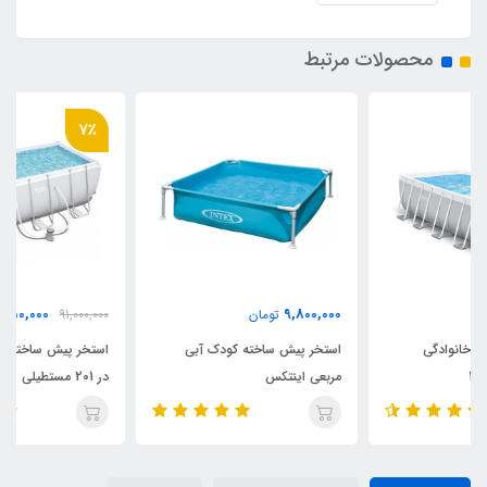
محصولات مرتبط
7٪
84,950,000
9,800,000
تومان
91,000,000
تومان
استخر پیش ساخته کودک آبی
استخر پیش ساخته بست وی 412
مربعی اینتکس
در 201 مستطیلی