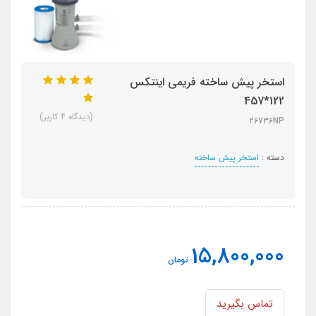
استخر پیش ساخته فریمی اینتکس
122*457
(دیدگاه 4 کاربر)
26736NP
دسته :
استخر پیش ساخته
15,800,000
تومان
تماس بگیرید