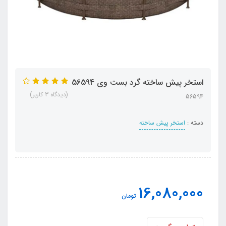
استخر پیش ساخته گرد بست وی 56594
(دیدگاه 3 کاربر)
56594
دسته :
استخر پیش ساخته
16,080,000
تومان