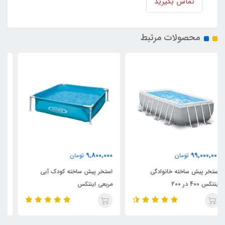
تماس بگیرید
محصولات مرتبط
7٪
84,950,000
9,800,000
تومان
91,000,000
تومان
استخر پیش ساخته کودک آبی
استخر پیش ساخته بست وی 412
مربعی اینتکس
در 201 مستطیلی