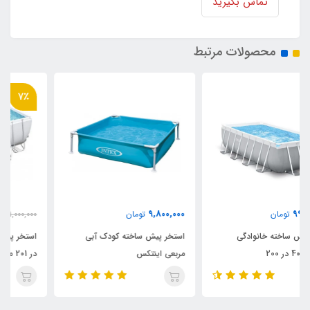
تماس بگیرید
محصولات مرتبط
7٪
84,950,000
9,800,000
تومان
91,000,000
تومان
استخر پیش ساخته کودک آبی
استخر پیش ساخته بست وی 412
مربعی اینتکس
در 201 مستطیلی