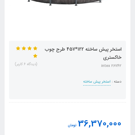
استخر پیش ساخته 122*457 طرح چوب
خاکستری
(دیدگاه 6 کاربر)
intex 26742
دسته :
استخر پیش ساخته
36,370,000
تومان