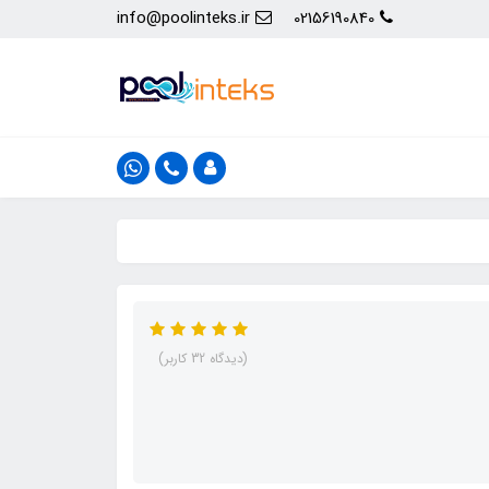
info@poolinteks.ir
02156190840
(دیدگاه 32 کاربر)