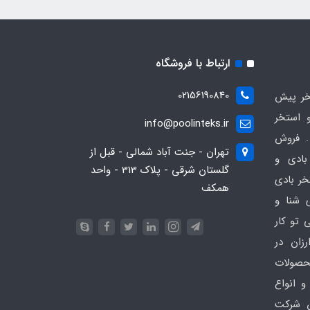
ارتباط با فروشگاه
02156190840
ر پیش
 استخر
info@poolinteks.ir
 فروش
تهران - جنت آباد شمالی - قبل از
بادی و
گلستان شرقی - پلاک 313 - واحد
خر بادی
همکف
ی شنا و
 تو کار
زان در
 poolinteks.ir ، محصولات
و انواع
ن شرکت