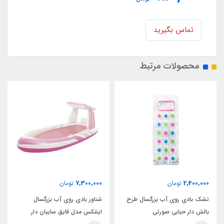
تماس بگیرید
محصولات مرتبط
8,900,000
7,300,000
تومان
تومان
طرح
شناور بادی روی آب بزرگسال
شناور بادی روی آب تکنفره اینتک
اینتکس مدل قایق سایبان دار
مدل ریور ران پرو