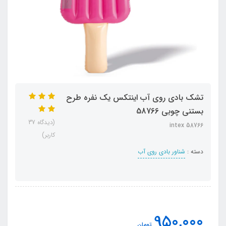
تشک بادی روی آب اینتکس یک نفره طرح
بستنی چوبی 58766
(دیدگاه 37
intex 58766
کاربر)
دسته :
شناور بادی روی آب
950,000
تومان