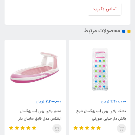
تماس بگیرید
محصولات مرتبط
8,900,000
7,300,000
تومان
تومان
ح
شناور بادی روی آب بزرگسال
شناور بادی روی آب تکنفره اینتکس
اینتکس مدل قایق سایبان دار
مدل ریور ران پرو