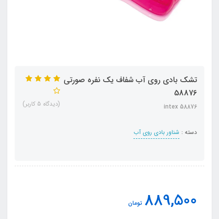
تشک بادی روی آب شفاف یک نفره صورتی
58876
(دیدگاه 5 کاربر)
intex 58876
دسته :
شناور بادی روی آب
889,500
تومان