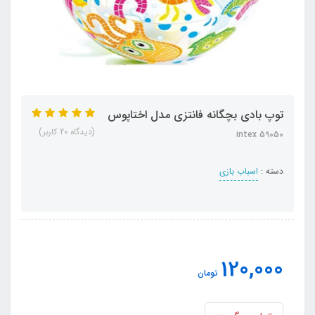
توپ بادی بچگانه فانتزی مدل اختاپوس
(دیدگاه 20 کاربر)
intex 59050
دسته :
اسباب بازی
120,000
تومان