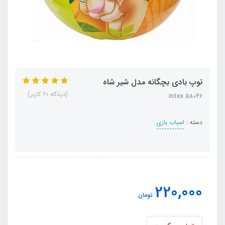
توپ بادی بچگانه مدل شیر شاه
(دیدگاه 20 کاربر)
intex 58046
دسته :
اسباب بازی
220,000
تومان