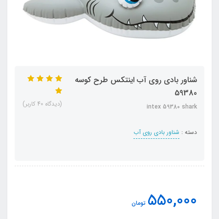
شناور بادی روی آب اینتکس طرح کوسه
59380
(دیدگاه 40 کاربر)
intex 59380 shark
دسته :
شناور بادی روی آب
550,000
تومان