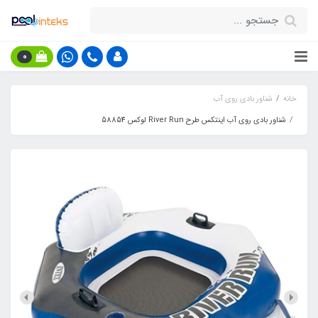
0
خانه
شناور بادی روی آب
شناور بادی روی آب اینتکس طرح River Run لوکس 58854