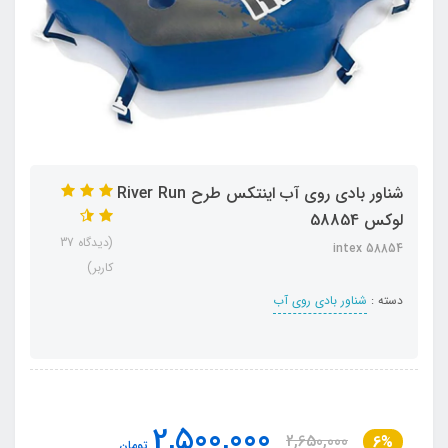
شناور بادی روی آب اینتکس طرح River Run
لوکس 58854
(دیدگاه 37
intex 58854
کاربر)
دسته :
شناور بادی روی آب
2,500,000
2,650,000
6%
تومان