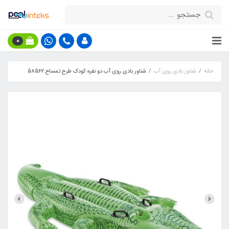
0
خانه
شناور بادی روی آب
شناور بادی روی آب دو نفره کودک طرح تمساح 58562