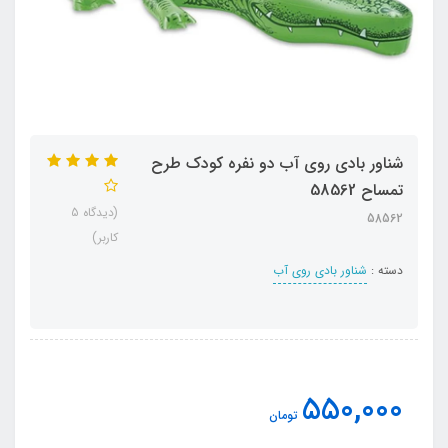
شناور بادی روی آب دو نفره کودک طرح
تمساح 58562
(دیدگاه 5
58562
کاربر)
دسته :
شناور بادی روی آب
550,000
تومان