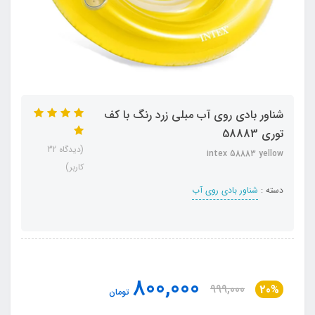
شناور بادی روی آب مبلی زرد رنگ با کف
توری 58883
(دیدگاه 32
intex 58883 yellow
کاربر)
دسته :
شناور بادی روی آب
800,000
999,000
20%
تومان