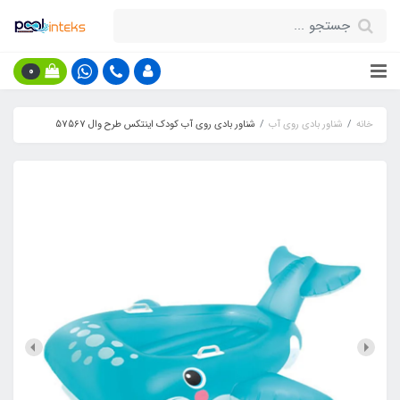
0
خانه
شناور بادی روی آب
شناور بادی روی آب کودک اینتکس طرح وال 57567