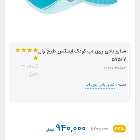
شناور بادی روی آب کودک اینتکس طرح وال
57567
(دیدگاه 34
intex 57567
کاربر)
دسته :
شناور بادی روی آب
940,000
1,200,000
22%
تومان