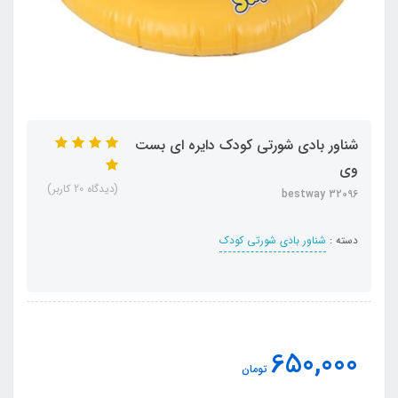
شناور بادی شورتی کودک دایره ای بست
وی
(دیدگاه 20 کاربر)
bestway 32096
دسته :
شناور بادی شورتی کودک
650,000
تومان