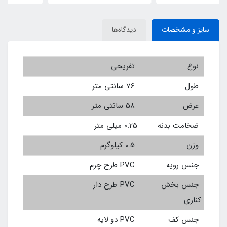
سایز و مشخصات
دیدگاه‌ها
نوع
تفریحی
طول
76 سانتی متر
عرض
58 سانتی متر
ضخامت بدنه
0.25 میلی متر
وزن
0.5 کیلوگرم
جنس رویه
PVC طرح چرم
جنس بخش
PVC طرح دار
کناری
جنس کف
PVC دو لایه