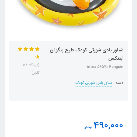
شناور بادی شورتی کودک طرح پنگوئن
اینتکس
(دیدگاه 58
intex 59570 Penguin
کاربر)
دسته :
شناور بادی شورتی کودک
490,000
تومان