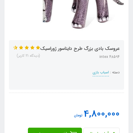
عروسک بادی بزرگ طرح دایناسور ژوراسیک
(دیدگاه 21 کاربر)
intex 48594
دسته :
اسباب بازی
4,800,000
تومان