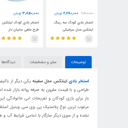
2,180,000
3,850,000
2,280,
تومان
تومان
3,400,000
تومان
کودک سه رینگ
استخر بادی کودک اینتکس
استخر بادی سه رینگ کودک
سرامیکی
طرح ماهی سایبان دار
اینتکس طرح جدید قطر 147
توضیحات
سایز و مشخصات
دیدگاه‌ها
استخر بادی
اینتکس مدل سفینه
یکی دیگر از باکیفی
طراحی و با قیمت مقرون به صرفه روانه بازار شده است
باز برای بازی کودکان و تفریحات ابی خانوادگی ای
مرغوب ترین نوع پلاستیک پی وی سی وینیل استفاده 
نشده و از سوی دیگر سازگار با تمامی شرایط آب و 