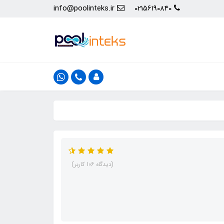
info@poolinteks.ir
02156190840
(دیدگاه 106 کاربر)