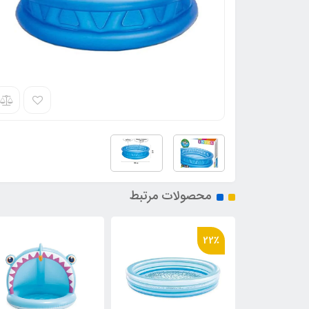
محصولات مرتبط
36٪