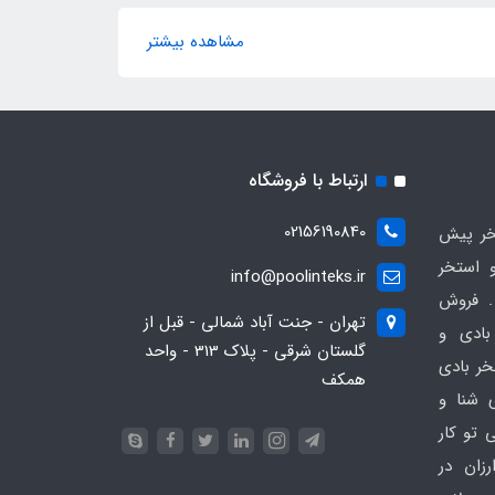
مشاهده بیشتر
ارتباط با فروشگاه
02156190840
ر پیش
 استخر
info@poolinteks.ir
 فروش
تهران - جنت آباد شمالی - قبل از
بادی و
گلستان شرقی - پلاک 313 - واحد
خر بادی
همکف
ی شنا و
 تو کار
زان در