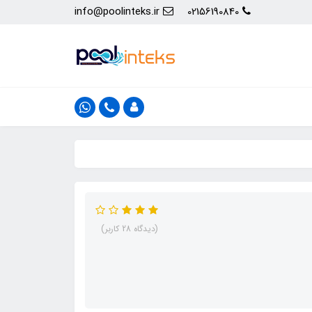
info@poolinteks.ir
02156190840
(دیدگاه 28 کاربر)