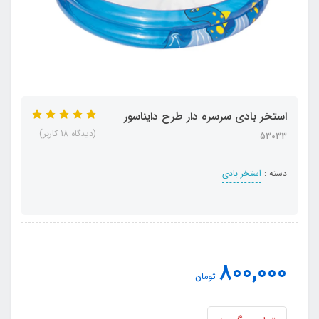
استخر بادی سرسره دار طرح دایناسور
(دیدگاه 18 کاربر)
53033
دسته :
استخر بادی
800,000
تومان