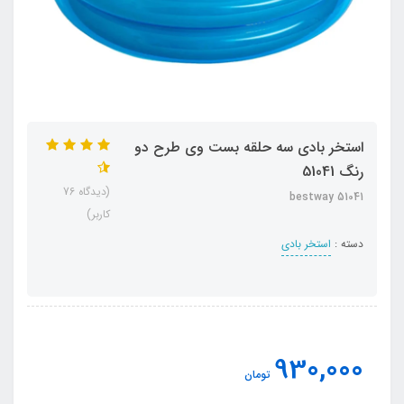
استخر بادی سه حلقه بست وی طرح دو
رنگ 51041
(دیدگاه 76
bestway 51041
کاربر)
دسته :
استخر بادی
930,000
تومان