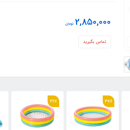
2,850,000
تومان
تماس بگیرید
22٪