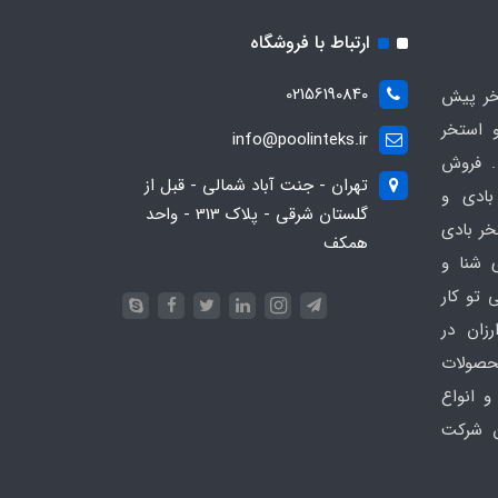
ارتباط با فروشگاه
02156190840
ر پیش
 استخر
info@poolinteks.ir
 فروش
تهران - جنت آباد شمالی - قبل از
بادی و
گلستان شرقی - پلاک 313 - واحد
خر بادی
همکف
ی شنا و
 تو کار
زان در
 poolinteks.ir ، محصولات
و انواع
ن شرکت