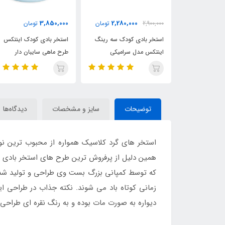
2,180,000
3,850,000
2,280,
تومان
تومان
3,400,000
تومان
ودک سه رینگ
استخر بادی کودک اینتکس
استخر بادی سه رینگ کودک
رامیکی
طرح ماهی سایبان دار
اینتکس طرح جدید قطر 147
توضیحات
سایز و مشخصات
دیدگاه‌ها
استخر های گرد کلاسیک همواره از محبوب ترین نوع
همین دلیل از پرفروش ترین طرح های استخر بادی
که توسط کمپانی بزرگ بست وی طراحی و تولید شده ا
زمانی کوتاه باد می شوند. نکته جذاب در طراحی 
دیواره به صورت مات بوده و به رنگ نقره ای طراح