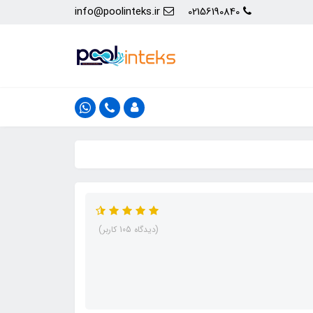
info@poolinteks.ir
02156190840
(دیدگاه 105 کاربر)