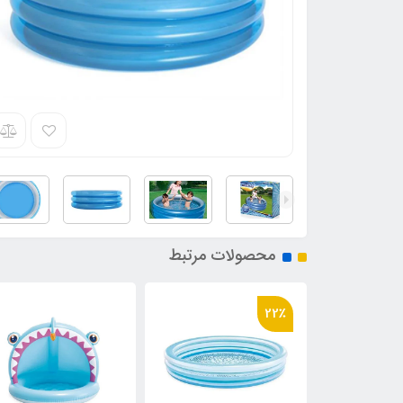
محصولات مرتبط
36٪