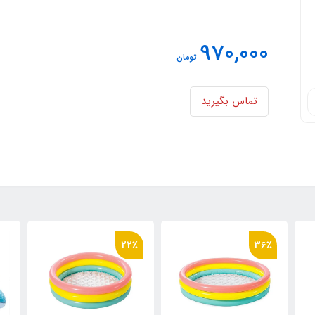
970,000
تومان
تماس بگیرید
22٪
36٪