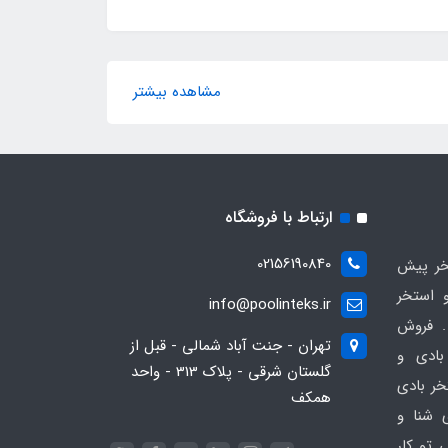
مشاهده بیشتر
ارتباط با فروشگاه
02156190840
ر پیش
 استخر
info@poolinteks.ir
 فروش
تهران - جنت آباد شمالی - قبل از
بادی و
گلستان شرقی - پلاک 313 - واحد
خر بادی
همکف
ی شنا و
 تو کار