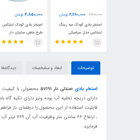
3,850,000
2,280,000
6,690,
تومان
2,900,000
تومان
تومان
ستطیلی اینتکس
استخر بادی کودک سه رینگ
استخر بادی کودک اینتکس
اینتکس مدل سرامیکی
طرح ماهی سایبان دار
توضیحات
ابعاد و مشخصات
دیدگاه‌ها
استخر بادی
صندلی دار 57191
, ارتفاع 66 سانتی متر وظرفیت آب آن 769 لیتر آب را دارد و همچنین دارای برچسب تعمیرات و دفترچه راهنما نیز میباشد برای خرید این استخر بادی به
فرمایید.