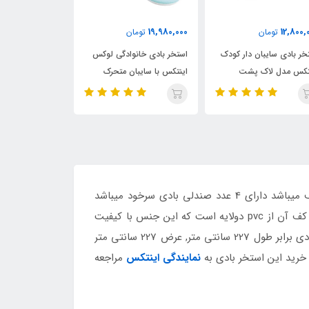
16,750,000
19,980,000
12,800,
تومان
تومان
توما
خر بادی سایبان دار کودک
استخر بادی خانوادگی لوکس
استخر بادی مستط
تکس مدل لاک پشت
اینتکس با سایبان متحرک
خانوادگی اینتکس 
بادی
محصولی با کیفیت وفوق لعاده از کمپانی بزرگ اینتکس بوده این استخر مناسب سنین مختلف میباشد دارای 4 عدد صندلی بادی سرخود میباشد
دارای دریچه تخلیه آب بوده ونیز دارای تکیه گاه بادی میباشد جنس بدنه و بخش کناری آن از pvc طرح چرم میباشد وبخش کف آن از pvc دولایه است که این جنس با کیفیت
قابلیت استفاده از این محصول را درفضای باز فراهم می آورد ودوام زیادی دربرابر اشعه آفتاب ودمای آب را دارد این استخر ابعادی برابر طول 227 سانتی متر, عرض 227 سانتی متر
نمایندگی اینتکس
مراجعه