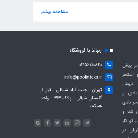
مشاهده بیشتر
ارتباط با فروشگاه
02156190840
ر پیش
 استخر
info@poolinteks.ir
 فروش
تهران - جنت آباد شمالی - قبل از
بادی و
گلستان شرقی - پلاک 313 - واحد
خر بادی
همکف
ی شنا و
 تو کار
زان در