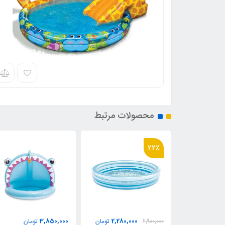
محصولات مرتبط
36٪
2,180,000
3,850,000
2,280,00
تومان
تومان
3,400,000
توم