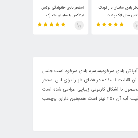
استخر بادی خانوادگی لوکس
استخر بادی مستطیلی
استخر بادی ک
اینتکس با سایبان متحرک
خانوادگی اینتکس با نشیمنگاه
مدل خورشیدی ف
بادی
 1 تا 5 سال بوده محصولی که دارای آبپاش بادی سرخود,سرسره بادی سرخود است جنس
ایی دارد وجنس باکیفیت آن قابلیت استفاده در فضای باز را برای این استخر
 محصول با اشکال کارتونی زیبایی طراحی شده است
وهمچون یک زرافه زیبا ساخته شده است ابعاد این استخر طول 193سانتی متر,عرض 152 سانتی متر, ارتفاع 71 سانتی متر,ظرفیت آب آن 450 لیتر است همچنین دارای برچسب