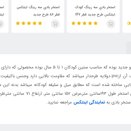
دک
استخر بادی سه رینگ اینتکس
استخر بادی سایبان دار کودک
قطر 86 طرح جدید
اینتکس مدل لاک پشت
محصولی زیبا و جدید بوده که مناسب سنین کودکان
رویه وبخش کناری ازpvc طرح چرم بوده وجنس کف آن ازpvc دولایه طرحدار میباشد که مقاومت بال
بایی ساخته شده است که مطابق میل و سلیقه کودکانه میباشد بدنه این
استخر بادی به
نمایندگی اینتکس
مراجعه نمایید.