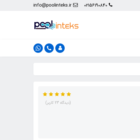
info@poolinteks.ir
02156190840
(دیدگاه 23 کاربر)